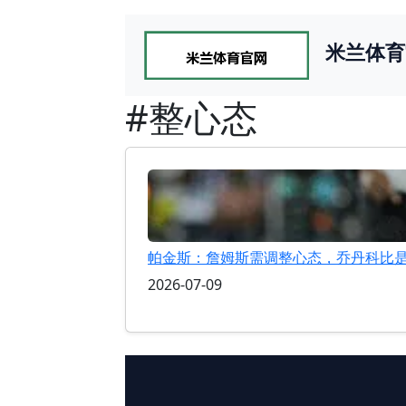
米兰体育
#整心态
帕金斯：詹姆斯需调整心态，乔丹科比
2026-07-09