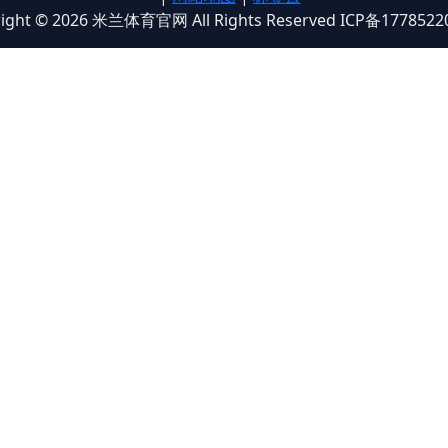
right © 2026 米兰体育官网 All Rights Reserved ICP备1778522