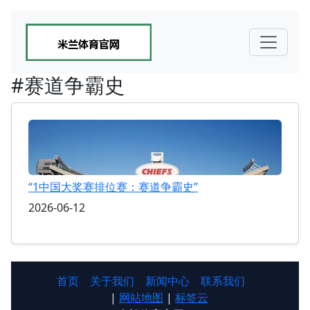
#赛道争霸史
“1中国大奖赛排位赛：赛道争霸史”
2026-06-12
首页
关于我们
新闻中心
联系我们
|
网站地图
|
标签云