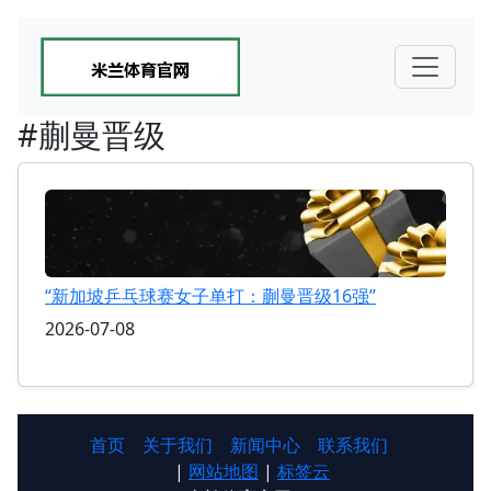
#蒯曼晋级
“新加坡乒乓球赛女子单打：蒯曼晋级16强”
2026-07-08
首页
关于我们
新闻中心
联系我们
|
网站地图
|
标签云