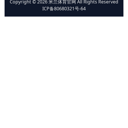
Copyright © 2026 米兰体育官网 All Rights Reserved
ICP备80680321号-64