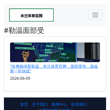
#勒温面部受
“埃弗顿球星勒温，米兰体育官网，面部受伤，面临
新一轮休战”
2026-06-09
首页
关于我们
新闻中心
联系我们