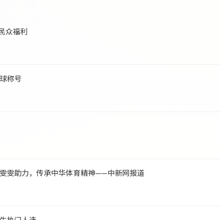
民众福利
球称号
雯雯助力，传承中华体育精神——中新网报道