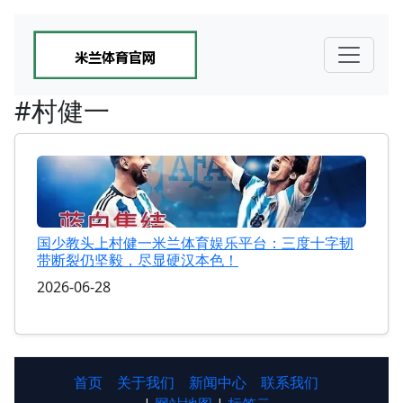
#村健一
国少教头上村健一米兰体育娱乐平台：三度十字韧
带断裂仍坚毅，尽显硬汉本色！
2026-06-28
首页
关于我们
新闻中心
联系我们