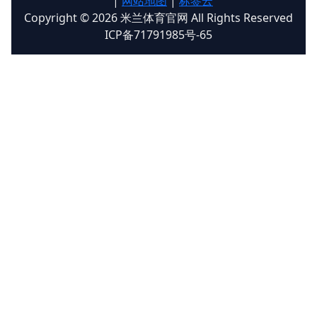
|
网站地图
|
标签云
Copyright © 2026 米兰体育官网 All Rights Reserved
ICP备71791985号-65