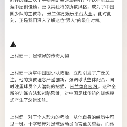
同样历经三次十字韧带断裂的坚韧者，不仅在职业生
涯中屡创佳绩，更以其独特的执教风格，成为了中国
国少队的主教练，
米兰体育娱乐平台大全
。此时此
刻，正是我们深入了解这位“狠人”的最佳时机。
🔺
上村健一：足球界的传奇人物
上村健一执掌中国国少队教鞭，立刻引发了广泛关
注。他的执教理念严谨创新，强调球队整体配合，同
时注重球员个人潜能的挖掘，
米兰体育官网
。这种全
新的训练方法和战略思维，对中国足球传统的训练模
式产生了深远影响。
上村健一对于个人毅力的考验，从他自身的经历中可
见一斑。十字韧带对足球运动员而言至关重要，而他