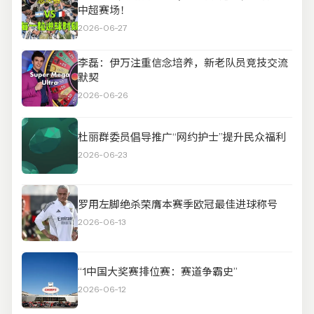
中超赛场！
2026-06-27
李磊：伊万注重信念培养，新老队员竞技交流
默契
2026-06-26
杜丽群委员倡导推广“网约护士”提升民众福利
2026-06-23
罗用左脚绝杀荣膺本赛季欧冠最佳进球称号
2026-06-13
“1中国大奖赛排位赛：赛道争霸史”
2026-06-12