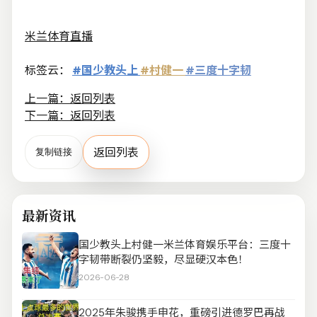
米兰体育直播
标签云：
#国少教头上
#村健一
#三度十字韧
上一篇：返回列表
下一篇：返回列表
返回列表
复制链接
最新资讯
国少教头上村健一米兰体育娱乐平台：三度十
字韧带断裂仍坚毅，尽显硬汉本色！
2026-06-28
2025年朱骏携手申花，重磅引进德罗巴再战