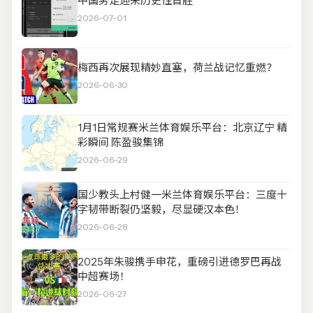
中国男足迎来历史性首胜
2026-07-01
梅西再次展现精妙直塞，荷兰战记忆重燃？
2026-06-30
1月1日常规赛米兰体育娱乐平台：北京辽宁 精
彩瞬间 陈盈骏集锦
2026-06-29
国少教头上村健一米兰体育娱乐平台：三度十
字韧带断裂仍坚毅，尽显硬汉本色！
2026-06-28
2025年朱骏携手申花，重磅引进德罗巴再战
中超赛场！
2026-06-27