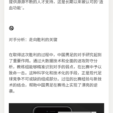
提供源源不断的人才支持，这是长期以来被认可的“造
血功能”。
🤤
对手分析：走向胜利的关键
在取得这次胜利的过程中，中国男足的对手研究起到
了重要作用。通过大数据技术和全面的进攻防守分
析，教练组能够精准识别对手的弱点，在比赛中予以
致命一击。这种科学化和技术化的手段，正是现代足
球竞争不可或缺的组成部分。过往的比赛经验与新技
术的结合，帮助中国男足在赛场上实现了漂亮的逆
袭。