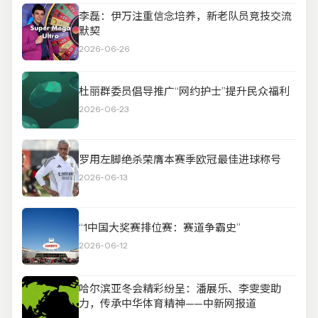
李磊：伊万注重信念培养，新老队员竞技交流
默契
2026-06-26
杜丽群委员倡导推广“网约护士”提升民众福利
2026-06-23
罗用左脚绝杀荣膺本赛季欧冠最佳进球称号
2026-06-13
“1中国大奖赛排位赛：赛道争霸史”
2026-06-12
哈尔滨亚冬会精彩纷呈：潘展乐、李雯雯助
力，传承中华体育精神——中新网报道