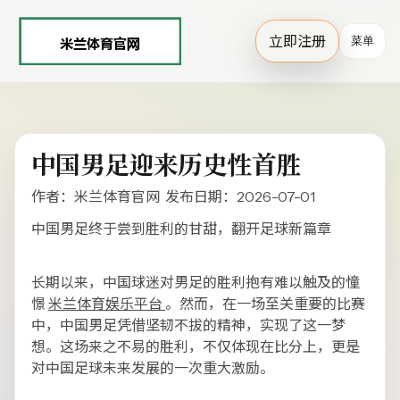
立即注册
菜单
中国男足迎来历史性首胜
作者：米兰体育官网 发布日期：2026-07-01
中国男足终于尝到胜利的甘甜，翻开足球新篇章
长期以来，中国球迷对男足的胜利抱有难以触及的憧
憬
米兰体育娱乐平台
。然而，在一场至关重要的比赛
中，中国男足凭借坚韧不拔的精神，实现了这一梦
想。这场来之不易的胜利，不仅体现在比分上，更是
对中国足球未来发展的一次重大激励。