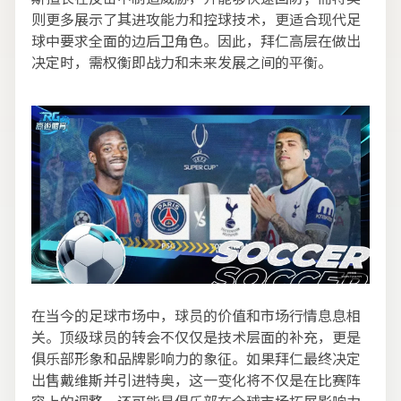
则更多展示了其进攻能力和控球技术，更适合现代足
球中要求全面的边后卫角色。因此，拜仁高层在做出
决定时，需权衡即战力和未来发展之间的平衡。
在当今的足球市场中，球员的价值和市场行情息息相
关。顶级球员的转会不仅仅是技术层面的补充，更是
俱乐部形象和品牌影响力的象征。如果拜仁最终决定
出售戴维斯并引进特奥，这一变化将不仅是在比赛阵