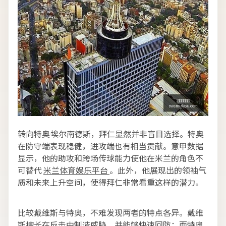
转向特奥·埃尔南德斯，拜仁显然并非盲目选择。特奥
在防守端表现稳健，进攻端也有相当贡献。意甲数据
显示，他的助攻和跨场传球能力使他在米兰的角色不
可替代
米兰体育娱乐平台
。此外，他展现出的领袖气
质和未来上升空间，使得拜仁非常看重这样的潜力。
比较戴维斯与特奥，不难发现两者的特点各异。戴维
斯擅长在反击中制造威胁，并能够快速回防；而特奥